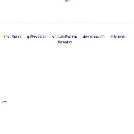
TCONSIAM CONTACT CENTER
EMAIL CONTACT CENTER
02-454-2977-9
ADMIN@TCONSIAM.COM
EMAIL CONTACT CENTER
ADMIN@TCONSIAM.COM
เกี่ยวกับเรา
ธุรกิจของเรา
ข่าวและกิจกรรม
ผลงานของเรา
สมัครงาน
ติดต่อเรา
CONTACT US
1328/15-19 ถนนบางแค แขวงบางแค เขตบางแค กรุงเทพฯ 10160
โทร. 0-2454-2977-9, 0-2455-6995-7
แฟกซ์. 0-2413-4110
COPYRIGHT © 2019 TCONSIAM COMPANY LIMITED. ALL RIGHTS
RESERVED.