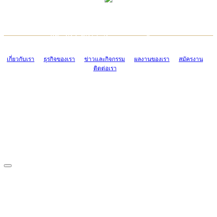
TCONSIAM CONTACT CENTER
EMAIL CONTACT CENTER
02-454-2977-9
ADMIN@TCONSIAM.COM
EMAIL CONTACT CENTER
ADMIN@TCONSIAM.COM
เกี่ยวกับเรา
ธุรกิจของเรา
ข่าวและกิจกรรม
ผลงานของเรา
สมัครงาน
ติดต่อเรา
CONTACT US
1328/15-19 ถนนบางแค แขวงบางแค เขตบางแค กรุงเทพฯ 10160
โทร. 0-2454-2977-9, 0-2455-6995-7
แฟกซ์. 0-2413-4110
COPYRIGHT © 2019 TCONSIAM COMPANY LIMITED. ALL RIGHTS
RESERVED.