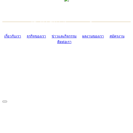
TCONSIAM CONTACT CENTER
EMAIL CONTACT CENTER
02-454-2977-9
ADMIN@TCONSIAM.COM
EMAIL CONTACT CENTER
ADMIN@TCONSIAM.COM
เกี่ยวกับเรา
ธุรกิจของเรา
ข่าวและกิจกรรม
ผลงานของเรา
สมัครงาน
ติดต่อเรา
CONTACT US
1328/15-19 ถนนบางแค แขวงบางแค เขตบางแค กรุงเทพฯ 10160
โทร. 0-2454-2977-9, 0-2455-6995-7
แฟกซ์. 0-2413-4110
COPYRIGHT © 2019 TCONSIAM COMPANY LIMITED. ALL RIGHTS
RESERVED.