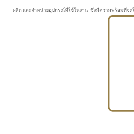
ผลิต และจำหน่ายอุปกรณ์ที่ใช้ในงาน ซึ่งมีความพร้อมที
INDUSTRY
BUILDING
PROJECT IN HAND
In the building market, tconsiam specializes in
PETROCHEMISTRY
constructing office buildings
With extensive experience in industrial
JAPANESE PROJECT
engineering and construction
In the building market, tconsiam specializes in
constructing office buildings
In the building market, tconsiam specializes in
INDUSTRY
constructing office buildings
BUILDING