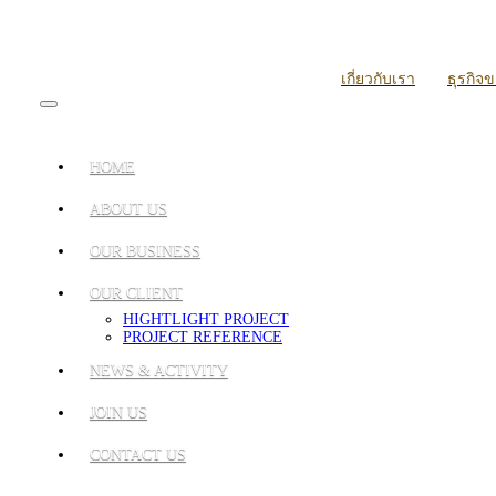
เกี่ยวกับเรา
ธุรกิจ
HOME
ABOUT US
OUR BUSINESS
OUR CLIENT
HIGHTLIGHT PROJECT
PROJECT REFERENCE
NEWS & ACTIVITY
JOIN US
CONTACT US