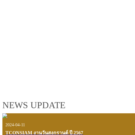
TCONSIAM GROUP'S 2019 CORPORATE VIDEO
"MAKING PROGRESS B
See the tconsiam group’s highlights of 2018 through the eyes of it
customers and users.
VIEW VDO PRESENTATION
NEWS UPDATE
2024-04-11
TCONSIAM งานวันสงกรานต์ ปี 2567