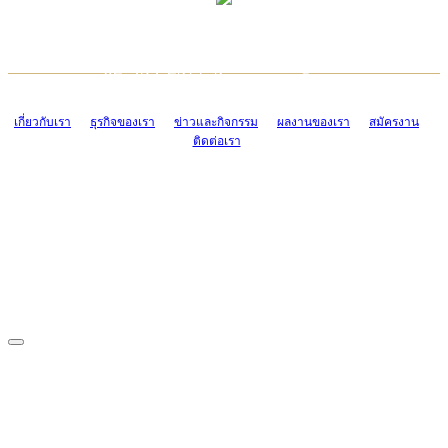
TCONSIAM CONTACT CENTER
EMAIL CONTACT CENTER
02-454-2977-9
ADMIN@TCONSIAM.COM
EMAIL CONTACT CENTER
ADMIN@TCONSIAM.COM
เกี่ยวกับเรา
ธุรกิจของเรา
ข่าวและกิจกรรม
ผลงานของเรา
สมัครงาน
ติดต่อเรา
CONTACT US
1328/15-19 ถนนบางแค แขวงบางแค เขตบางแค กรุงเทพฯ 10160
โทร. 0-2454-2977-9, 0-2455-6995-7
แฟกซ์. 0-2413-4110
COPYRIGHT © 2019 TCONSIAM COMPANY LIMITED. ALL RIGHTS
RESERVED.