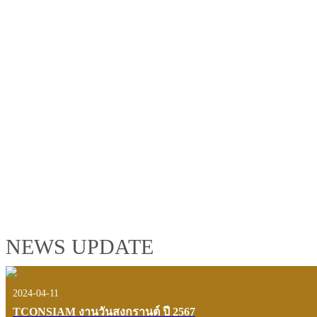
TCONSIAM GROUP'S 2019 CORPORATE VIDEO
"MAKING PROGRESS B
See the tconsiam group’s highlights of 2018 through the eyes of it
customers and users.
VIEW VDO PRESENTATION
NEWS UPDATE
2024-04-11
TCONSIAM งานวันสงกรานต์ ปี 2567