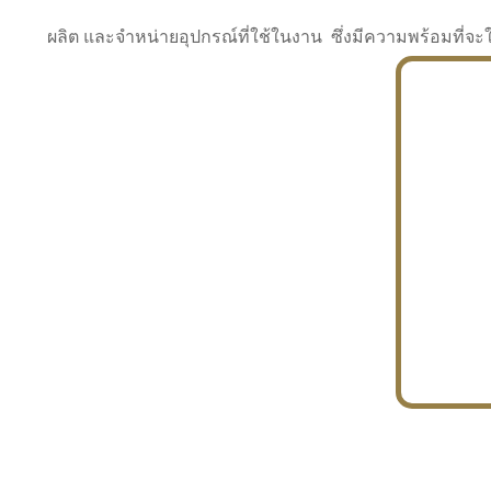
ผลิต และจำหน่ายอุปกรณ์ที่ใช้ในงาน ซึ่งมีความพร้อมที
INDUSTRY
BUILDING
PROJECT IN HAND
In the building market, tconsiam specializes in
PETROCHEMISTRY
constructing office buildings
With extensive experience in industrial
JAPANESE PROJECT
engineering and construction
In the building market, tconsiam specializes in
constructing office buildings
In the building market, tconsiam specializes in
INDUSTRY
constructing office buildings
BUILDING