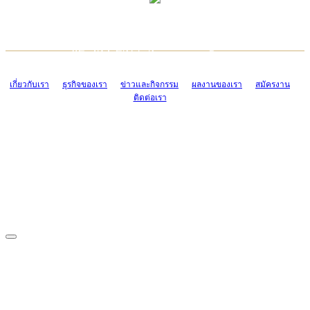
TCONSIAM CONTACT CENTER
EMAIL CONTACT CENTER
02-454-2977-9
ADMIN@TCONSIAM.COM
EMAIL CONTACT CENTER
ADMIN@TCONSIAM.COM
เกี่ยวกับเรา
ธุรกิจของเรา
ข่าวและกิจกรรม
ผลงานของเรา
สมัครงาน
ติดต่อเรา
CONTACT US
1328/15-19 ถนนบางแค แขวงบางแค เขตบางแค กรุงเทพฯ 10160
โทร. 0-2454-2977-9, 0-2455-6995-7
แฟกซ์. 0-2413-4110
COPYRIGHT © 2019 TCONSIAM COMPANY LIMITED. ALL RIGHTS
RESERVED.