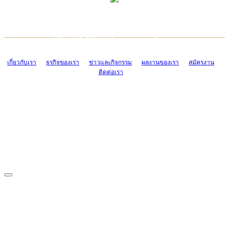
TCONSIAM CONTACT CENTER
EMAIL CONTACT CENTER
02-454-2977-9
ADMIN@TCONSIAM.COM
EMAIL CONTACT CENTER
ADMIN@TCONSIAM.COM
เกี่ยวกับเรา
ธุรกิจของเรา
ข่าวและกิจกรรม
ผลงานของเรา
สมัครงาน
ติดต่อเรา
CONTACT US
1328/15-19 ถนนบางแค แขวงบางแค เขตบางแค กรุงเทพฯ 10160
โทร. 0-2454-2977-9, 0-2455-6995-7
แฟกซ์. 0-2413-4110
COPYRIGHT © 2019 TCONSIAM COMPANY LIMITED. ALL RIGHTS
RESERVED.