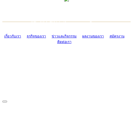
TCONSIAM CONTACT CENTER
EMAIL CONTACT CENTER
02-454-2977-9
ADMIN@TCONSIAM.COM
EMAIL CONTACT CENTER
ADMIN@TCONSIAM.COM
เกี่ยวกับเรา
ธุรกิจของเรา
ข่าวและกิจกรรม
ผลงานของเรา
สมัครงาน
ติดต่อเรา
CONTACT US
1328/15-19 ถนนบางแค แขวงบางแค เขตบางแค กรุงเทพฯ 10160
โทร. 0-2454-2977-9, 0-2455-6995-7
แฟกซ์. 0-2413-4110
COPYRIGHT © 2019 TCONSIAM COMPANY LIMITED. ALL RIGHTS
RESERVED.