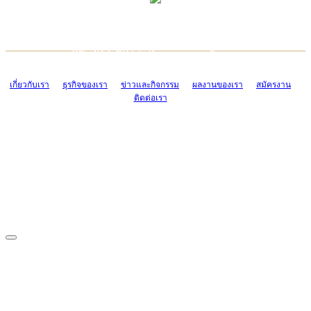
TCONSIAM CONTACT CENTER
EMAIL CONTACT CENTER
02-454-2977-9
ADMIN@TCONSIAM.COM
EMAIL CONTACT CENTER
ADMIN@TCONSIAM.COM
เกี่ยวกับเรา
ธุรกิจของเรา
ข่าวและกิจกรรม
ผลงานของเรา
สมัครงาน
ติดต่อเรา
CONTACT US
1328/15-19 ถนนบางแค แขวงบางแค เขตบางแค กรุงเทพฯ 10160
โทร. 0-2454-2977-9, 0-2455-6995-7
แฟกซ์. 0-2413-4110
COPYRIGHT © 2019 TCONSIAM COMPANY LIMITED. ALL RIGHTS
RESERVED.