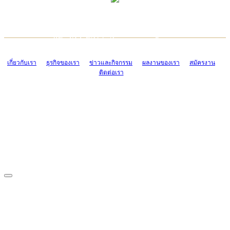
TCONSIAM CONTACT CENTER
EMAIL CONTACT CENTER
02-454-2977-9
ADMIN@TCONSIAM.COM
EMAIL CONTACT CENTER
ADMIN@TCONSIAM.COM
เกี่ยวกับเรา
ธุรกิจของเรา
ข่าวและกิจกรรม
ผลงานของเรา
สมัครงาน
ติดต่อเรา
CONTACT US
1328/15-19 ถนนบางแค แขวงบางแค เขตบางแค กรุงเทพฯ 10160
โทร. 0-2454-2977-9, 0-2455-6995-7
แฟกซ์. 0-2413-4110
COPYRIGHT © 2019 TCONSIAM COMPANY LIMITED. ALL RIGHTS
RESERVED.