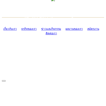
TCONSIAM CONTACT CENTER
EMAIL CONTACT CENTER
02-454-2977-9
ADMIN@TCONSIAM.COM
EMAIL CONTACT CENTER
ADMIN@TCONSIAM.COM
เกี่ยวกับเรา
ธุรกิจของเรา
ข่าวและกิจกรรม
ผลงานของเรา
สมัครงาน
ติดต่อเรา
CONTACT US
1328/15-19 ถนนบางแค แขวงบางแค เขตบางแค กรุงเทพฯ 10160
โทร. 0-2454-2977-9, 0-2455-6995-7
แฟกซ์. 0-2413-4110
COPYRIGHT © 2019 TCONSIAM COMPANY LIMITED. ALL RIGHTS
RESERVED.