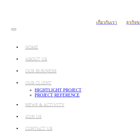
เกี่ยวกับเรา
ธุรกิจ
HOME
ABOUT US
OUR BUSINESS
OUR CLIENT
HIGHTLIGHT PROJECT
PROJECT REFERENCE
NEWS & ACTIVITY
JOIN US
CONTACT US