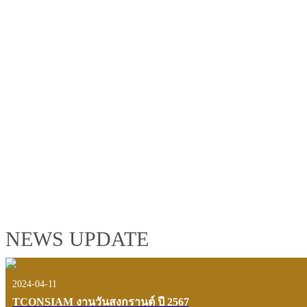
TCONSIAM GROUP'S 2019 CORPORATE VIDEO
"MAKING PROGRESS B
See the tconsiam group’s highlights of 2018 through the eyes of it
customers and users.
VIEW VDO PRESENTATION
NEWS UPDATE
2024-04-11
TCONSIAM งานวันสงกรานต์ ปี 2567