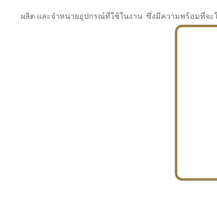
ผลิต และจำหน่ายอุปกรณ์ที่ใช้ในงาน ซึ่งมีความพร้อมที
INDUSTRY
BUILDING
PROJECT IN HAND
In the building market, tconsiam specializes in
PETROCHEMISTRY
constructing office buildings
With extensive experience in industrial
JAPANESE PROJECT
engineering and construction
In the building market, tconsiam specializes in
constructing office buildings
In the building market, tconsiam specializes in
INDUSTRY
constructing office buildings
BUILDING