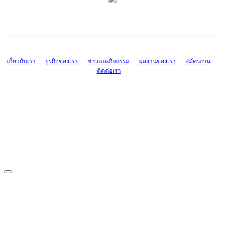
TCONSIAM CONTACT CENTER
EMAIL CONTACT CENTER
02-454-2977-9
ADMIN@TCONSIAM.COM
EMAIL CONTACT CENTER
ADMIN@TCONSIAM.COM
เกี่ยวกับเรา
ธุรกิจของเรา
ข่าวและกิจกรรม
ผลงานของเรา
สมัครงาน
ติดต่อเรา
CONTACT US
1328/15-19 ถนนบางแค แขวงบางแค เขตบางแค กรุงเทพฯ 10160
โทร. 0-2454-2977-9, 0-2455-6995-7
แฟกซ์. 0-2413-4110
COPYRIGHT © 2019 TCONSIAM COMPANY LIMITED. ALL RIGHTS
RESERVED.