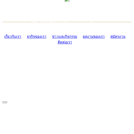
TCONSIAM CONTACT CENTER
EMAIL CONTACT CENTER
02-454-2977-9
ADMIN@TCONSIAM.COM
EMAIL CONTACT CENTER
ADMIN@TCONSIAM.COM
เกี่ยวกับเรา
ธุรกิจของเรา
ข่าวและกิจกรรม
ผลงานของเรา
สมัครงาน
ติดต่อเรา
CONTACT US
1328/15-19 ถนนบางแค แขวงบางแค เขตบางแค กรุงเทพฯ 10160
โทร. 0-2454-2977-9, 0-2455-6995-7
แฟกซ์. 0-2413-4110
COPYRIGHT © 2019 TCONSIAM COMPANY LIMITED. ALL RIGHTS
RESERVED.