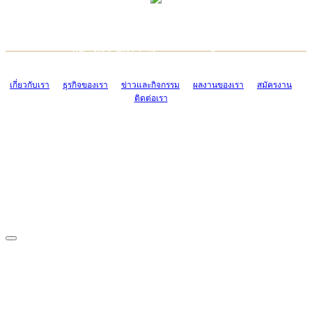
TCONSIAM CONTACT CENTER
EMAIL CONTACT CENTER
02-454-2977-9
ADMIN@TCONSIAM.COM
EMAIL CONTACT CENTER
ADMIN@TCONSIAM.COM
เกี่ยวกับเรา
ธุรกิจของเรา
ข่าวและกิจกรรม
ผลงานของเรา
สมัครงาน
ติดต่อเรา
CONTACT US
1328/15-19 ถนนบางแค แขวงบางแค เขตบางแค กรุงเทพฯ 10160
โทร. 0-2454-2977-9, 0-2455-6995-7
แฟกซ์. 0-2413-4110
COPYRIGHT © 2019 TCONSIAM COMPANY LIMITED. ALL RIGHTS
RESERVED.