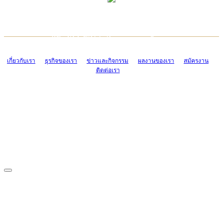
TCONSIAM CONTACT CENTER
EMAIL CONTACT CENTER
02-454-2977-9
ADMIN@TCONSIAM.COM
EMAIL CONTACT CENTER
ADMIN@TCONSIAM.COM
เกี่ยวกับเรา
ธุรกิจของเรา
ข่าวและกิจกรรม
ผลงานของเรา
สมัครงาน
ติดต่อเรา
CONTACT US
1328/15-19 ถนนบางแค แขวงบางแค เขตบางแค กรุงเทพฯ 10160
โทร. 0-2454-2977-9, 0-2455-6995-7
แฟกซ์. 0-2413-4110
COPYRIGHT © 2019 TCONSIAM COMPANY LIMITED. ALL RIGHTS
RESERVED.