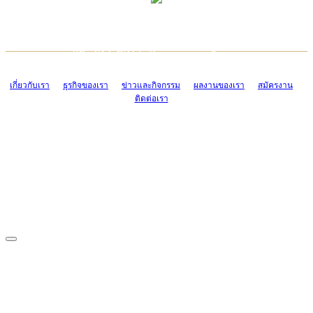
TCONSIAM CONTACT CENTER
EMAIL CONTACT CENTER
02-454-2977-9
ADMIN@TCONSIAM.COM
EMAIL CONTACT CENTER
ADMIN@TCONSIAM.COM
เกี่ยวกับเรา
ธุรกิจของเรา
ข่าวและกิจกรรม
ผลงานของเรา
สมัครงาน
ติดต่อเรา
CONTACT US
1328/15-19 ถนนบางแค แขวงบางแค เขตบางแค กรุงเทพฯ 10160
โทร. 0-2454-2977-9, 0-2455-6995-7
แฟกซ์. 0-2413-4110
COPYRIGHT © 2019 TCONSIAM COMPANY LIMITED. ALL RIGHTS
RESERVED.