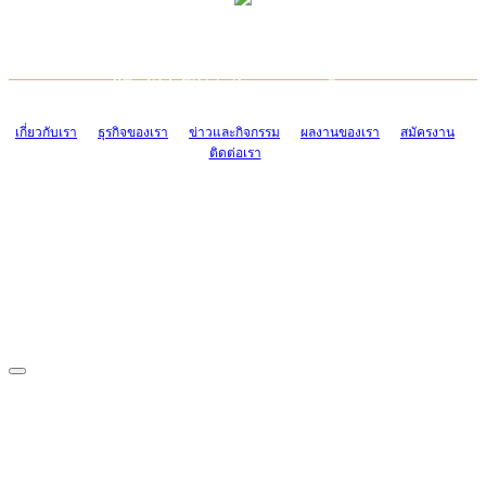
TCONSIAM CONTACT CENTER
EMAIL CONTACT CENTER
02-454-2977-9
ADMIN@TCONSIAM.COM
EMAIL CONTACT CENTER
ADMIN@TCONSIAM.COM
เกี่ยวกับเรา
ธุรกิจของเรา
ข่าวและกิจกรรม
ผลงานของเรา
สมัครงาน
ติดต่อเรา
CONTACT US
1328/15-19 ถนนบางแค แขวงบางแค เขตบางแค กรุงเทพฯ 10160
โทร. 0-2454-2977-9, 0-2455-6995-7
แฟกซ์. 0-2413-4110
COPYRIGHT © 2019 TCONSIAM COMPANY LIMITED. ALL RIGHTS
RESERVED.