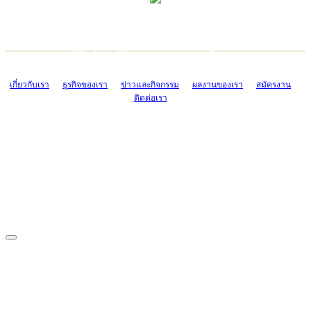
TCONSIAM CONTACT CENTER
EMAIL CONTACT CENTER
02-454-2977-9
ADMIN@TCONSIAM.COM
EMAIL CONTACT CENTER
ADMIN@TCONSIAM.COM
เกี่ยวกับเรา
ธุรกิจของเรา
ข่าวและกิจกรรม
ผลงานของเรา
สมัครงาน
ติดต่อเรา
CONTACT US
1328/15-19 ถนนบางแค แขวงบางแค เขตบางแค กรุงเทพฯ 10160
โทร. 0-2454-2977-9, 0-2455-6995-7
แฟกซ์. 0-2413-4110
COPYRIGHT © 2019 TCONSIAM COMPANY LIMITED. ALL RIGHTS
RESERVED.