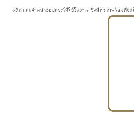
ผลิต และจำหน่ายอุปกรณ์ที่ใช้ในงาน ซึ่งมีความพร้อมที
INDUSTRY
BUILDING
PROJECT IN HAND
In the building market, tconsiam specializes in
PETROCHEMISTRY
constructing office buildings
With extensive experience in industrial
JAPANESE PROJECT
engineering and construction
In the building market, tconsiam specializes in
constructing office buildings
In the building market, tconsiam specializes in
INDUSTRY
constructing office buildings
BUILDING