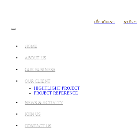
เกี่ยวกับเรา
ธุรกิจ
HOME
ABOUT US
OUR BUSINESS
OUR CLIENT
HIGHTLIGHT PROJECT
PROJECT REFERENCE
NEWS & ACTIVITY
JOIN US
CONTACT US