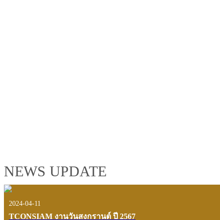
TCONSIAM GROUP'S 2019 CORPORATE VIDEO
"MAKING PROGRESS B
See the tconsiam group’s highlights of 2018 through the eyes of it
customers and users.
VIEW VDO PRESENTATION
NEWS UPDATE
2024-04-11
TCONSIAM งานวันสงกรานต์ ปี 2567