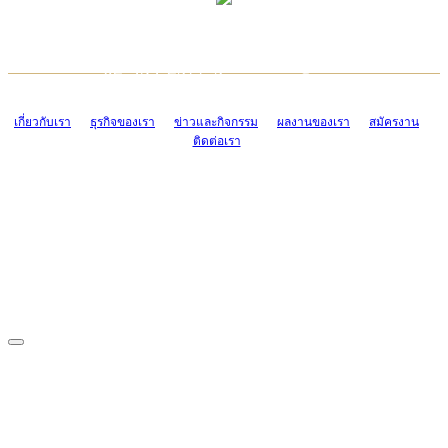
TCONSIAM CONTACT CENTER
EMAIL CONTACT CENTER
02-454-2977-9
ADMIN@TCONSIAM.COM
EMAIL CONTACT CENTER
ADMIN@TCONSIAM.COM
เกี่ยวกับเรา
ธุรกิจของเรา
ข่าวและกิจกรรม
ผลงานของเรา
สมัครงาน
ติดต่อเรา
CONTACT US
1328/15-19 ถนนบางแค แขวงบางแค เขตบางแค กรุงเทพฯ 10160
โทร. 0-2454-2977-9, 0-2455-6995-7
แฟกซ์. 0-2413-4110
COPYRIGHT © 2019 TCONSIAM COMPANY LIMITED. ALL RIGHTS
RESERVED.