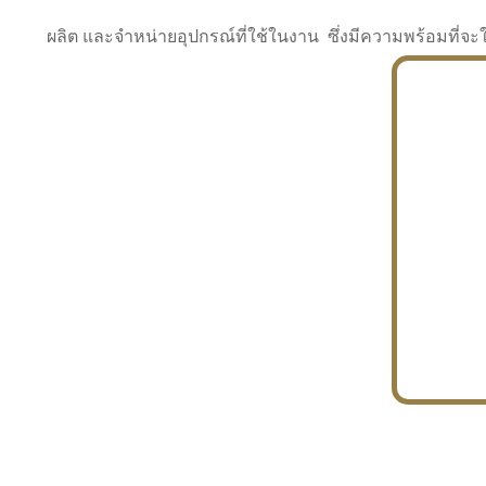
ผลิต และจำหน่ายอุปกรณ์ที่ใช้ในงาน ซึ่งมีความพร้อมที
INDUSTRY
BUILDING
PROJECT IN HAND
In the building market, tconsiam specializes in
PETROCHEMISTRY
constructing office buildings
With extensive experience in industrial
JAPANESE PROJECT
engineering and construction
In the building market, tconsiam specializes in
constructing office buildings
In the building market, tconsiam specializes in
INDUSTRY
constructing office buildings
BUILDING