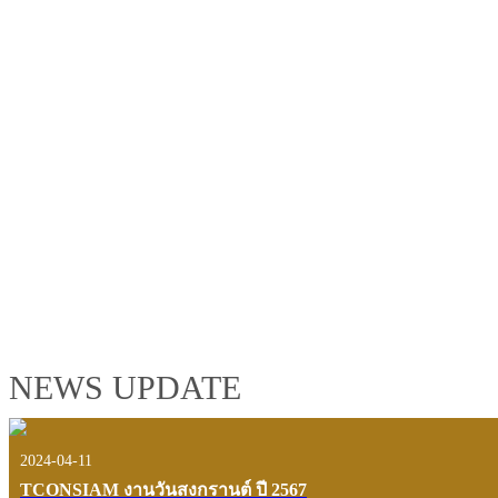
TCONSIAM GROUP'S 2019 CORPORATE VIDEO
"MAKING PROGRESS B
See the tconsiam group’s highlights of 2018 through the eyes of it
customers and users.
VIEW VDO PRESENTATION
NEWS UPDATE
2024-04-11
TCONSIAM งานวันสงกรานต์ ปี 2567