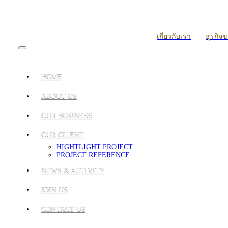
เกี่ยวกับเรา
ธุรกิจ
HOME
ABOUT US
OUR BUSINESS
OUR CLIENT
HIGHTLIGHT PROJECT
PROJECT REFERENCE
NEWS & ACTIVITY
JOIN US
CONTACT US