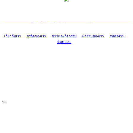
TCONSIAM CONTACT CENTER
EMAIL CONTACT CENTER
02-454-2977-9
ADMIN@TCONSIAM.COM
EMAIL CONTACT CENTER
ADMIN@TCONSIAM.COM
เกี่ยวกับเรา
ธุรกิจของเรา
ข่าวและกิจกรรม
ผลงานของเรา
สมัครงาน
ติดต่อเรา
CONTACT US
1328/15-19 ถนนบางแค แขวงบางแค เขตบางแค กรุงเทพฯ 10160
โทร. 0-2454-2977-9, 0-2455-6995-7
แฟกซ์. 0-2413-4110
COPYRIGHT © 2019 TCONSIAM COMPANY LIMITED. ALL RIGHTS
RESERVED.