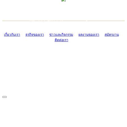
TCONSIAM CONTACT CENTER
EMAIL CONTACT CENTER
02-454-2977-9
ADMIN@TCONSIAM.COM
EMAIL CONTACT CENTER
ADMIN@TCONSIAM.COM
เกี่ยวกับเรา
ธุรกิจของเรา
ข่าวและกิจกรรม
ผลงานของเรา
สมัครงาน
ติดต่อเรา
CONTACT US
1328/15-19 ถนนบางแค แขวงบางแค เขตบางแค กรุงเทพฯ 10160
โทร. 0-2454-2977-9, 0-2455-6995-7
แฟกซ์. 0-2413-4110
COPYRIGHT © 2019 TCONSIAM COMPANY LIMITED. ALL RIGHTS
RESERVED.