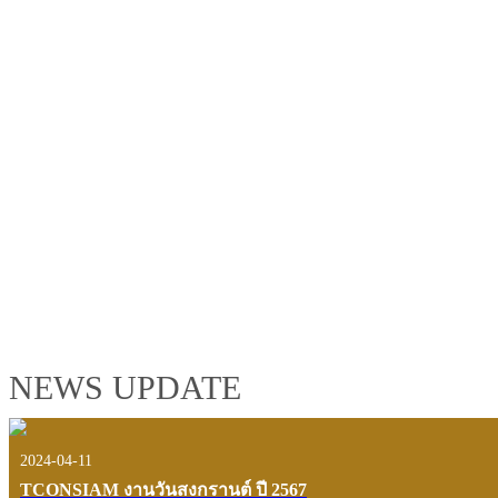
TCONSIAM GROUP'S 2019 CORPORATE VIDEO
"MAKING PROGRESS B
See the tconsiam group’s highlights of 2018 through the eyes of it
customers and users.
VIEW VDO PRESENTATION
NEWS UPDATE
2024-04-11
TCONSIAM งานวันสงกรานต์ ปี 2567