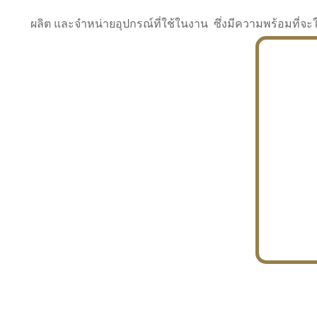
ผลิต และจำหน่ายอุปกรณ์ที่ใช้ในงาน ซึ่งมีความพร้อมที
INDUSTRY
BUILDING
PROJECT IN HAND
In the building market, tconsiam specializes in
PETROCHEMISTRY
constructing office buildings
With extensive experience in industrial
JAPANESE PROJECT
engineering and construction
In the building market, tconsiam specializes in
constructing office buildings
In the building market, tconsiam specializes in
INDUSTRY
constructing office buildings
BUILDING