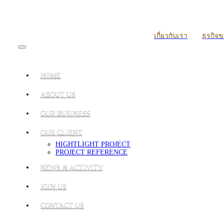
เกี่ยวกับเรา
ธุรกิจ
HOME
ABOUT US
OUR BUSINESS
OUR CLIENT
HIGHTLIGHT PROJECT
PROJECT REFERENCE
NEWS & ACTIVITY
JOIN US
CONTACT US