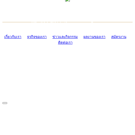
TCONSIAM CONTACT CENTER
EMAIL CONTACT CENTER
02-454-2977-9
ADMIN@TCONSIAM.COM
EMAIL CONTACT CENTER
ADMIN@TCONSIAM.COM
เกี่ยวกับเรา
ธุรกิจของเรา
ข่าวและกิจกรรม
ผลงานของเรา
สมัครงาน
ติดต่อเรา
CONTACT US
1328/15-19 ถนนบางแค แขวงบางแค เขตบางแค กรุงเทพฯ 10160
โทร. 0-2454-2977-9, 0-2455-6995-7
แฟกซ์. 0-2413-4110
COPYRIGHT © 2019 TCONSIAM COMPANY LIMITED. ALL RIGHTS
RESERVED.