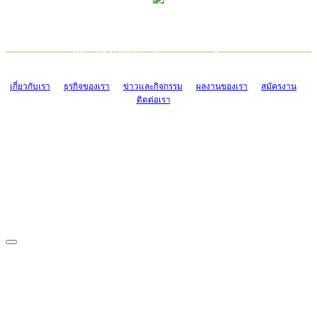
TCONSIAM CONTACT CENTER
EMAIL CONTACT CENTER
02-454-2977-9
ADMIN@TCONSIAM.COM
EMAIL CONTACT CENTER
ADMIN@TCONSIAM.COM
เกี่ยวกับเรา
ธุรกิจของเรา
ข่าวและกิจกรรม
ผลงานของเรา
สมัครงาน
ติดต่อเรา
CONTACT US
1328/15-19 ถนนบางแค แขวงบางแค เขตบางแค กรุงเทพฯ 10160
โทร. 0-2454-2977-9, 0-2455-6995-7
แฟกซ์. 0-2413-4110
COPYRIGHT © 2019 TCONSIAM COMPANY LIMITED. ALL RIGHTS
RESERVED.