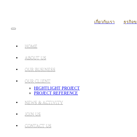
เกี่ยวกับเรา
ธุรกิจ
HOME
ABOUT US
OUR BUSINESS
OUR CLIENT
HIGHTLIGHT PROJECT
PROJECT REFERENCE
NEWS & ACTIVITY
JOIN US
CONTACT US