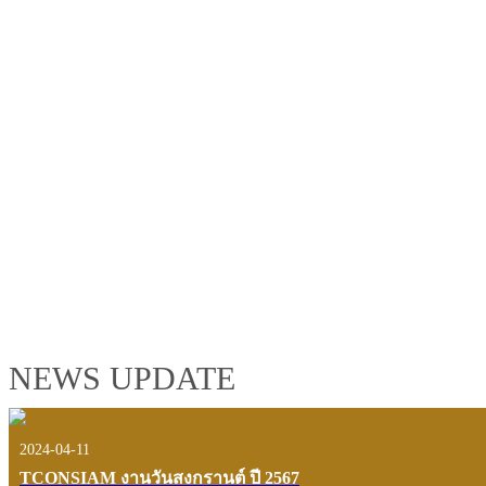
TCONSIAM GROUP'S 2019 CORPORATE VIDEO
"MAKING PROGRESS B
See the tconsiam group’s highlights of 2018 through the eyes of it
customers and users.
VIEW VDO PRESENTATION
NEWS UPDATE
2024-04-11
TCONSIAM งานวันสงกรานต์ ปี 2567