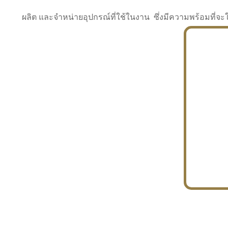
ผลิต และจำหน่ายอุปกรณ์ที่ใช้ในงาน ซึ่งมีความพร้อมที
INDUSTRY
BUILDING
PROJECT IN HAND
In the building market, tconsiam specializes in
PETROCHEMISTRY
constructing office buildings
With extensive experience in industrial
JAPANESE PROJECT
engineering and construction
In the building market, tconsiam specializes in
constructing office buildings
In the building market, tconsiam specializes in
INDUSTRY
constructing office buildings
BUILDING