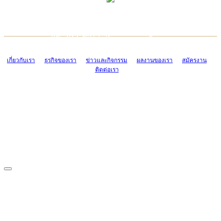
TCONSIAM CONTACT CENTER
EMAIL CONTACT CENTER
02-454-2977-9
ADMIN@TCONSIAM.COM
EMAIL CONTACT CENTER
ADMIN@TCONSIAM.COM
เกี่ยวกับเรา
ธุรกิจของเรา
ข่าวและกิจกรรม
ผลงานของเรา
สมัครงาน
ติดต่อเรา
CONTACT US
1328/15-19 ถนนบางแค แขวงบางแค เขตบางแค กรุงเทพฯ 10160
โทร. 0-2454-2977-9, 0-2455-6995-7
แฟกซ์. 0-2413-4110
COPYRIGHT © 2019 TCONSIAM COMPANY LIMITED. ALL RIGHTS
RESERVED.