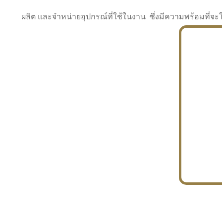
ผลิต และจำหน่ายอุปกรณ์ที่ใช้ในงาน ซึ่งมีความพร้อมที
INDUSTRY
BUILDING
PROJECT IN HAND
In the building market, tconsiam specializes in
PETROCHEMISTRY
constructing office buildings
With extensive experience in industrial
JAPANESE PROJECT
engineering and construction
In the building market, tconsiam specializes in
constructing office buildings
In the building market, tconsiam specializes in
INDUSTRY
constructing office buildings
BUILDING