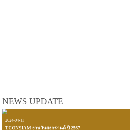
TCONSIAM GROUP'S 2019 CORPORATE VIDEO
"MAKING PROGRESS B
See the tconsiam group’s highlights of 2018 through the eyes of it
customers and users.
VIEW VDO PRESENTATION
NEWS UPDATE
2024-04-11
TCONSIAM งานวันสงกรานต์ ปี 2567