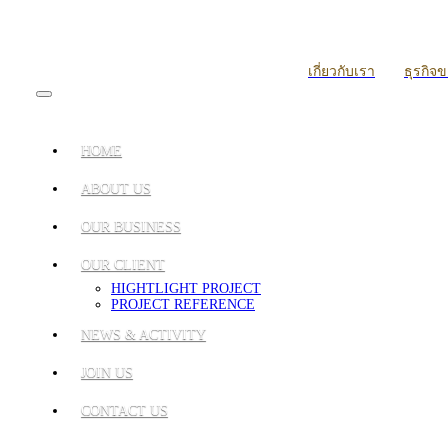
เกี่ยวกับเรา
ธุรกิจ
HOME
ABOUT US
OUR BUSINESS
OUR CLIENT
HIGHTLIGHT PROJECT
PROJECT REFERENCE
NEWS & ACTIVITY
JOIN US
CONTACT US