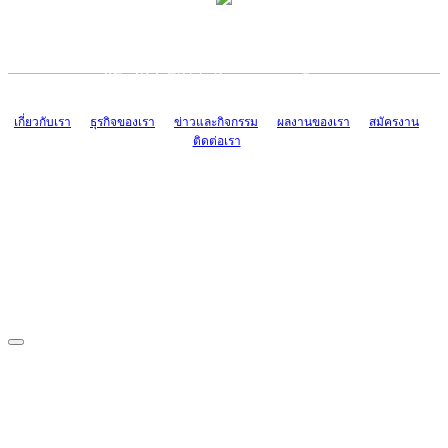
TCONSIAM CONTACT CENTER
EMAIL CONTACT CENTER
02-454-2977-9
ADMIN@TCONSIAM.COM
EMAIL CONTACT CENTER
ADMIN@TCONSIAM.COM
เกี่ยวกับเรา
ธุรกิจของเรา
ข่าวและกิจกรรม
ผลงานของเรา
สมัครงาน
ติดต่อเรา
CONTACT US
1328/15-19 ถนนบางแค แขวงบางแค เขตบางแค กรุงเทพฯ 10160
โทร. 0-2454-2977-9, 0-2455-6995-7
แฟกซ์. 0-2413-4110
COPYRIGHT © 2019 TCONSIAM COMPANY LIMITED. ALL RIGHTS
RESERVED.