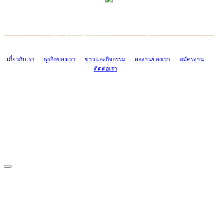
TCONSIAM CONTACT CENTER
EMAIL CONTACT CENTER
02-454-2977-9
ADMIN@TCONSIAM.COM
EMAIL CONTACT CENTER
ADMIN@TCONSIAM.COM
เกี่ยวกับเรา
ธุรกิจของเรา
ข่าวและกิจกรรม
ผลงานของเรา
สมัครงาน
ติดต่อเรา
CONTACT US
1328/15-19 ถนนบางแค แขวงบางแค เขตบางแค กรุงเทพฯ 10160
โทร. 0-2454-2977-9, 0-2455-6995-7
แฟกซ์. 0-2413-4110
COPYRIGHT © 2019 TCONSIAM COMPANY LIMITED. ALL RIGHTS
RESERVED.