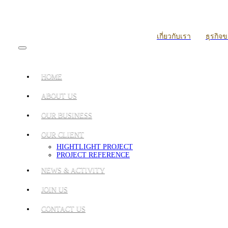
เกี่ยวกับเรา
ธุรกิจ
HOME
ABOUT US
OUR BUSINESS
OUR CLIENT
HIGHTLIGHT PROJECT
PROJECT REFERENCE
NEWS & ACTIVITY
JOIN US
CONTACT US