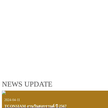
TCONSIAM GROUP'S 2019 CORPORATE VIDEO
"MAKING PROGRESS B
See the tconsiam group’s highlights of 2018 through the eyes of it
customers and users.
VIEW VDO PRESENTATION
NEWS UPDATE
2024-04-11
TCONSIAM งานวันสงกรานต์ ปี 2567