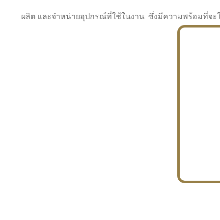
ผลิต และจำหน่ายอุปกรณ์ที่ใช้ในงาน ซึ่งมีความพร้อมที
INDUSTRY
BUILDING
PROJECT IN HAND
In the building market, tconsiam specializes in
PETROCHEMISTRY
constructing office buildings
With extensive experience in industrial
JAPANESE PROJECT
engineering and construction
In the building market, tconsiam specializes in
constructing office buildings
In the building market, tconsiam specializes in
INDUSTRY
constructing office buildings
BUILDING