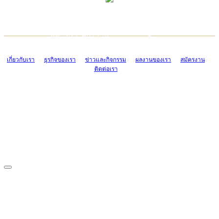
TCONSIAM CONTACT CENTER
EMAIL CONTACT CENTER
02-454-2977-9
ADMIN@TCONSIAM.COM
EMAIL CONTACT CENTER
ADMIN@TCONSIAM.COM
เกี่ยวกับเรา
ธุรกิจของเรา
ข่าวและกิจกรรม
ผลงานของเรา
สมัครงาน
ติดต่อเรา
CONTACT US
1328/15-19 ถนนบางแค แขวงบางแค เขตบางแค กรุงเทพฯ 10160
โทร. 0-2454-2977-9, 0-2455-6995-7
แฟกซ์. 0-2413-4110
COPYRIGHT © 2019 TCONSIAM COMPANY LIMITED. ALL RIGHTS
RESERVED.