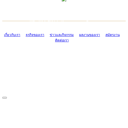
TCONSIAM CONTACT CENTER
EMAIL CONTACT CENTER
02-454-2977-9
ADMIN@TCONSIAM.COM
EMAIL CONTACT CENTER
ADMIN@TCONSIAM.COM
เกี่ยวกับเรา
ธุรกิจของเรา
ข่าวและกิจกรรม
ผลงานของเรา
สมัครงาน
ติดต่อเรา
CONTACT US
1328/15-19 ถนนบางแค แขวงบางแค เขตบางแค กรุงเทพฯ 10160
โทร. 0-2454-2977-9, 0-2455-6995-7
แฟกซ์. 0-2413-4110
COPYRIGHT © 2019 TCONSIAM COMPANY LIMITED. ALL RIGHTS
RESERVED.