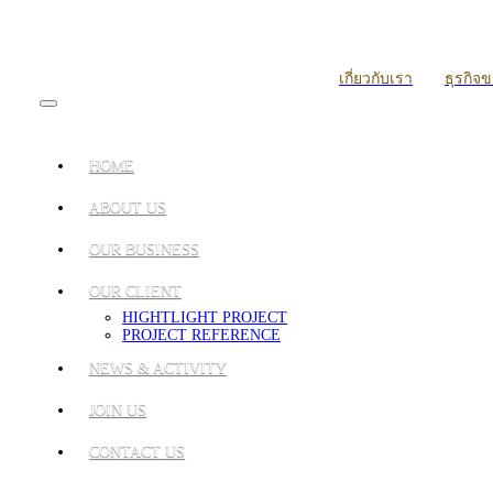
เกี่ยวกับเรา
ธุรกิจ
HOME
ABOUT US
OUR BUSINESS
OUR CLIENT
HIGHTLIGHT PROJECT
PROJECT REFERENCE
NEWS & ACTIVITY
JOIN US
CONTACT US