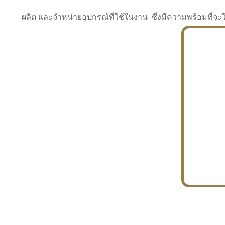
ผลิต และจำหน่ายอุปกรณ์ที่ใช้ในงาน ซึ่งมีความพร้อมที
INDUSTRY
BUILDING
PROJECT IN HAND
In the building market, tconsiam specializes in
PETROCHEMISTRY
constructing office buildings
With extensive experience in industrial
JAPANESE PROJECT
engineering and construction
In the building market, tconsiam specializes in
constructing office buildings
In the building market, tconsiam specializes in
INDUSTRY
constructing office buildings
BUILDING