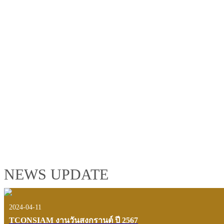
TCONSIAM GROUP'S 2019 CORPORATE VIDEO
"MAKING PROGRESS B
See the tconsiam group’s highlights of 2018 through the eyes of it
customers and users.
VIEW VDO PRESENTATION
NEWS UPDATE
2024-04-11
TCONSIAM งานวันสงกรานต์ ปี 2567