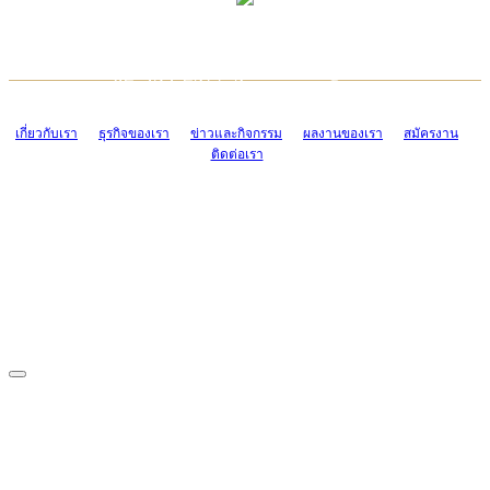
TCONSIAM CONTACT CENTER
EMAIL CONTACT CENTER
02-454-2977-9
ADMIN@TCONSIAM.COM
EMAIL CONTACT CENTER
ADMIN@TCONSIAM.COM
เกี่ยวกับเรา
ธุรกิจของเรา
ข่าวและกิจกรรม
ผลงานของเรา
สมัครงาน
ติดต่อเรา
CONTACT US
1328/15-19 ถนนบางแค แขวงบางแค เขตบางแค กรุงเทพฯ 10160
โทร. 0-2454-2977-9, 0-2455-6995-7
แฟกซ์. 0-2413-4110
COPYRIGHT © 2019 TCONSIAM COMPANY LIMITED. ALL RIGHTS
RESERVED.