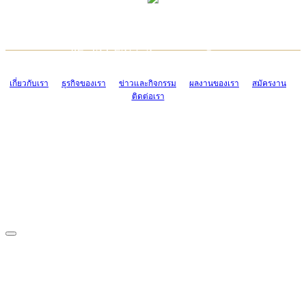
TCONSIAM CONTACT CENTER
EMAIL CONTACT CENTER
02-454-2977-9
ADMIN@TCONSIAM.COM
EMAIL CONTACT CENTER
ADMIN@TCONSIAM.COM
เกี่ยวกับเรา
ธุรกิจของเรา
ข่าวและกิจกรรม
ผลงานของเรา
สมัครงาน
ติดต่อเรา
CONTACT US
1328/15-19 ถนนบางแค แขวงบางแค เขตบางแค กรุงเทพฯ 10160
โทร. 0-2454-2977-9, 0-2455-6995-7
แฟกซ์. 0-2413-4110
COPYRIGHT © 2019 TCONSIAM COMPANY LIMITED. ALL RIGHTS
RESERVED.