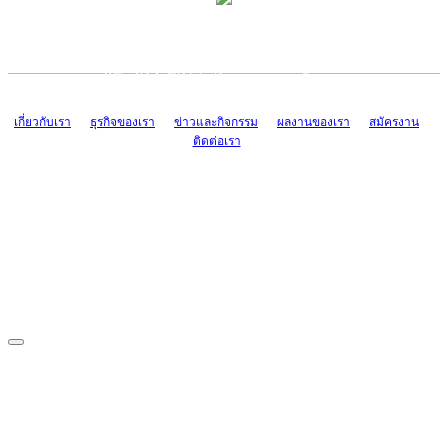
TCONSIAM CONTACT CENTER
EMAIL CONTACT CENTER
02-454-2977-9
ADMIN@TCONSIAM.COM
EMAIL CONTACT CENTER
ADMIN@TCONSIAM.COM
เกี่ยวกับเรา
ธุรกิจของเรา
ข่าวและกิจกรรม
ผลงานของเรา
สมัครงาน
ติดต่อเรา
CONTACT US
1328/15-19 ถนนบางแค แขวงบางแค เขตบางแค กรุงเทพฯ 10160
โทร. 0-2454-2977-9, 0-2455-6995-7
แฟกซ์. 0-2413-4110
COPYRIGHT © 2019 TCONSIAM COMPANY LIMITED. ALL RIGHTS
RESERVED.