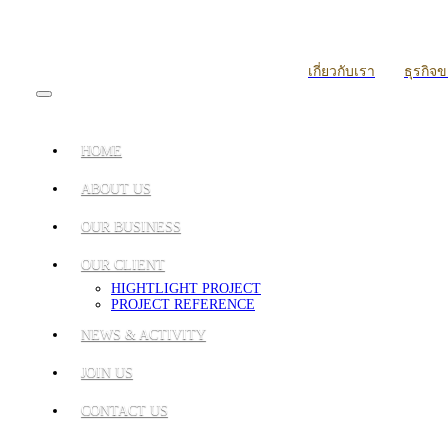
เกี่ยวกับเรา
ธุรกิจ
HOME
ABOUT US
OUR BUSINESS
OUR CLIENT
HIGHTLIGHT PROJECT
PROJECT REFERENCE
NEWS & ACTIVITY
JOIN US
CONTACT US