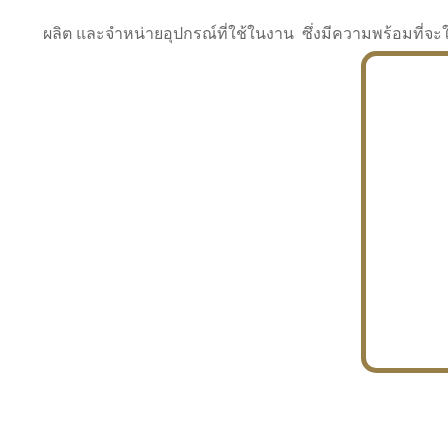
ผลิต และจำหน่ายอุปกรณ์ที่ใช้ในงาน ซึ่งมีความพร้อมที
INDUSTRY
BUILDING
PROJECT IN HAND
In the building market, tconsiam specializes in
PETROCHEMISTRY
constructing office buildings
With extensive experience in industrial
JAPANESE PROJECT
engineering and construction
In the building market, tconsiam specializes in
constructing office buildings
In the building market, tconsiam specializes in
INDUSTRY
constructing office buildings
BUILDING