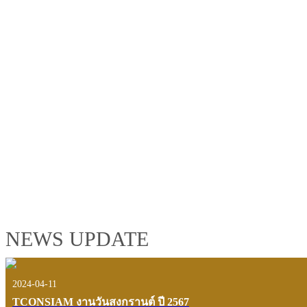
TCONSIAM GROUP'S 2019 CORPORATE VIDEO
"MAKING PROGRESS B
See the tconsiam group’s highlights of 2018 through the eyes of it
customers and users.
VIEW VDO PRESENTATION
NEWS UPDATE
2024-04-11
TCONSIAM งานวันสงกรานต์ ปี 2567