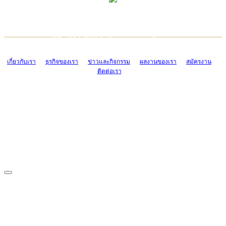
TCONSIAM CONTACT CENTER
EMAIL CONTACT CENTER
02-454-2977-9
ADMIN@TCONSIAM.COM
EMAIL CONTACT CENTER
ADMIN@TCONSIAM.COM
เกี่ยวกับเรา
ธุรกิจของเรา
ข่าวและกิจกรรม
ผลงานของเรา
สมัครงาน
ติดต่อเรา
CONTACT US
1328/15-19 ถนนบางแค แขวงบางแค เขตบางแค กรุงเทพฯ 10160
โทร. 0-2454-2977-9, 0-2455-6995-7
แฟกซ์. 0-2413-4110
COPYRIGHT © 2019 TCONSIAM COMPANY LIMITED. ALL RIGHTS
RESERVED.