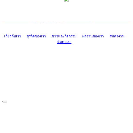
TCONSIAM CONTACT CENTER
EMAIL CONTACT CENTER
02-454-2977-9
ADMIN@TCONSIAM.COM
EMAIL CONTACT CENTER
ADMIN@TCONSIAM.COM
เกี่ยวกับเรา
ธุรกิจของเรา
ข่าวและกิจกรรม
ผลงานของเรา
สมัครงาน
ติดต่อเรา
CONTACT US
1328/15-19 ถนนบางแค แขวงบางแค เขตบางแค กรุงเทพฯ 10160
โทร. 0-2454-2977-9, 0-2455-6995-7
แฟกซ์. 0-2413-4110
COPYRIGHT © 2019 TCONSIAM COMPANY LIMITED. ALL RIGHTS
RESERVED.