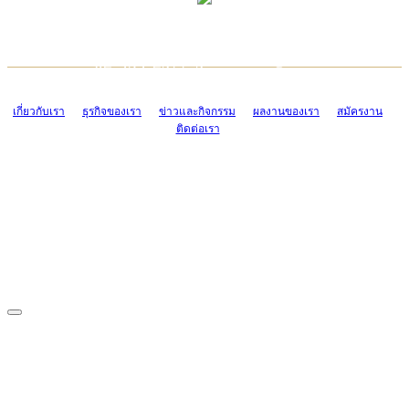
TCONSIAM CONTACT CENTER
EMAIL CONTACT CENTER
02-454-2977-9
ADMIN@TCONSIAM.COM
EMAIL CONTACT CENTER
ADMIN@TCONSIAM.COM
เกี่ยวกับเรา
ธุรกิจของเรา
ข่าวและกิจกรรม
ผลงานของเรา
สมัครงาน
ติดต่อเรา
CONTACT US
1328/15-19 ถนนบางแค แขวงบางแค เขตบางแค กรุงเทพฯ 10160
โทร. 0-2454-2977-9, 0-2455-6995-7
แฟกซ์. 0-2413-4110
COPYRIGHT © 2019 TCONSIAM COMPANY LIMITED. ALL RIGHTS
RESERVED.