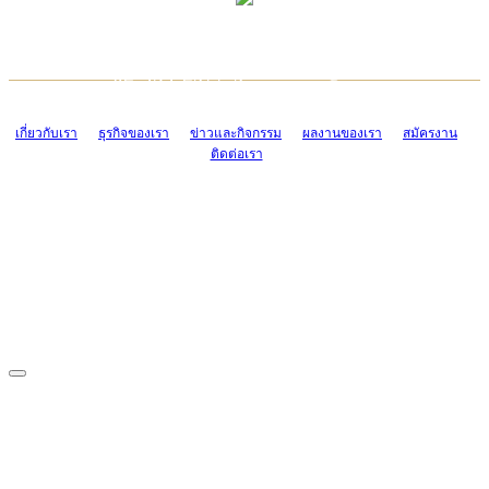
TCONSIAM CONTACT CENTER
EMAIL CONTACT CENTER
02-454-2977-9
ADMIN@TCONSIAM.COM
EMAIL CONTACT CENTER
ADMIN@TCONSIAM.COM
เกี่ยวกับเรา
ธุรกิจของเรา
ข่าวและกิจกรรม
ผลงานของเรา
สมัครงาน
ติดต่อเรา
CONTACT US
1328/15-19 ถนนบางแค แขวงบางแค เขตบางแค กรุงเทพฯ 10160
โทร. 0-2454-2977-9, 0-2455-6995-7
แฟกซ์. 0-2413-4110
COPYRIGHT © 2019 TCONSIAM COMPANY LIMITED. ALL RIGHTS
RESERVED.