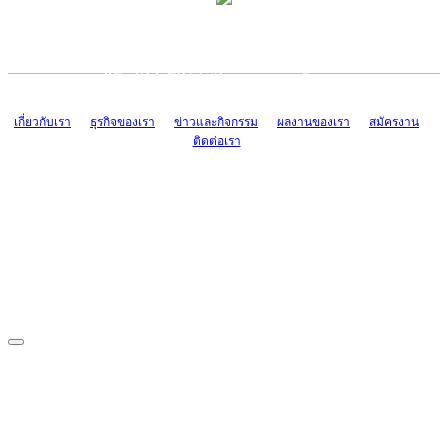
TCONSIAM CONTACT CENTER
EMAIL CONTACT CENTER
02-454-2977-9
ADMIN@TCONSIAM.COM
EMAIL CONTACT CENTER
ADMIN@TCONSIAM.COM
เกี่ยวกับเรา
ธุรกิจของเรา
ข่าวและกิจกรรม
ผลงานของเรา
สมัครงาน
ติดต่อเรา
CONTACT US
1328/15-19 ถนนบางแค แขวงบางแค เขตบางแค กรุงเทพฯ 10160
โทร. 0-2454-2977-9, 0-2455-6995-7
แฟกซ์. 0-2413-4110
COPYRIGHT © 2019 TCONSIAM COMPANY LIMITED. ALL RIGHTS
RESERVED.