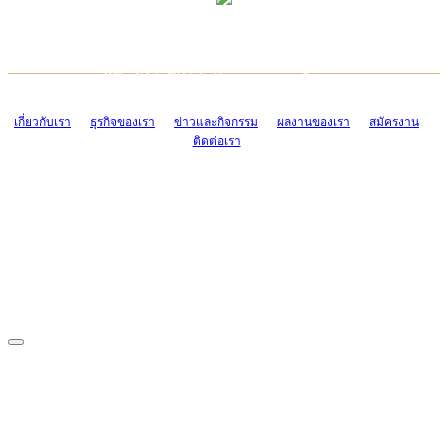
TCONSIAM CONTACT CENTER
EMAIL CONTACT CENTER
02-454-2977-9
ADMIN@TCONSIAM.COM
EMAIL CONTACT CENTER
ADMIN@TCONSIAM.COM
เกี่ยวกับเรา
ธุรกิจของเรา
ข่าวและกิจกรรม
ผลงานของเรา
สมัครงาน
ติดต่อเรา
CONTACT US
1328/15-19 ถนนบางแค แขวงบางแค เขตบางแค กรุงเทพฯ 10160
โทร. 0-2454-2977-9, 0-2455-6995-7
แฟกซ์. 0-2413-4110
COPYRIGHT © 2019 TCONSIAM COMPANY LIMITED. ALL RIGHTS
RESERVED.