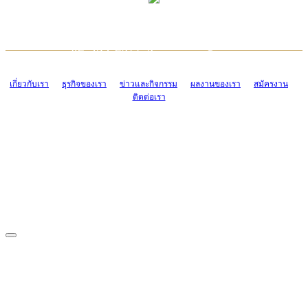
TCONSIAM CONTACT CENTER
EMAIL CONTACT CENTER
02-454-2977-9
ADMIN@TCONSIAM.COM
EMAIL CONTACT CENTER
ADMIN@TCONSIAM.COM
เกี่ยวกับเรา
ธุรกิจของเรา
ข่าวและกิจกรรม
ผลงานของเรา
สมัครงาน
ติดต่อเรา
CONTACT US
1328/15-19 ถนนบางแค แขวงบางแค เขตบางแค กรุงเทพฯ 10160
โทร. 0-2454-2977-9, 0-2455-6995-7
แฟกซ์. 0-2413-4110
COPYRIGHT © 2019 TCONSIAM COMPANY LIMITED. ALL RIGHTS
RESERVED.