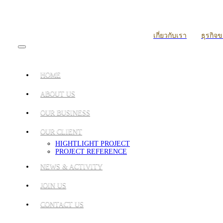
เกี่ยวกับเรา
ธุรกิจ
HOME
ABOUT US
OUR BUSINESS
OUR CLIENT
HIGHTLIGHT PROJECT
PROJECT REFERENCE
NEWS & ACTIVITY
JOIN US
CONTACT US