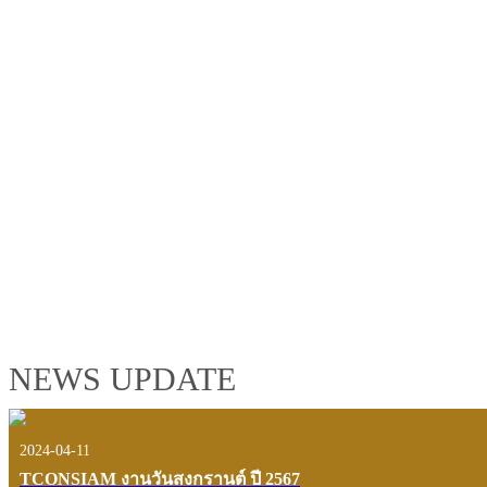
TCONSIAM GROUP'S 2019 CORPORATE VIDEO
"MAKING PROGRESS B
See the tconsiam group’s highlights of 2018 through the eyes of it
customers and users.
VIEW VDO PRESENTATION
NEWS UPDATE
2024-04-11
TCONSIAM งานวันสงกรานต์ ปี 2567