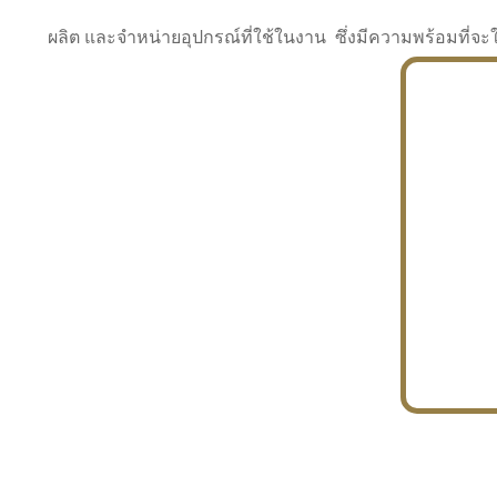
ผลิต และจำหน่ายอุปกรณ์ที่ใช้ในงาน ซึ่งมีความพร้อมที
INDUSTRY
BUILDING
PROJECT IN HAND
In the building market, tconsiam specializes in
PETROCHEMISTRY
constructing office buildings
With extensive experience in industrial
JAPANESE PROJECT
engineering and construction
In the building market, tconsiam specializes in
constructing office buildings
In the building market, tconsiam specializes in
INDUSTRY
constructing office buildings
BUILDING