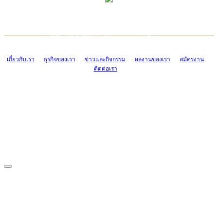
TCONSIAM CONTACT CENTER
EMAIL CONTACT CENTER
02-454-2977-9
ADMIN@TCONSIAM.COM
EMAIL CONTACT CENTER
ADMIN@TCONSIAM.COM
เกี่ยวกับเรา
ธุรกิจของเรา
ข่าวและกิจกรรม
ผลงานของเรา
สมัครงาน
ติดต่อเรา
CONTACT US
1328/15-19 ถนนบางแค แขวงบางแค เขตบางแค กรุงเทพฯ 10160
โทร. 0-2454-2977-9, 0-2455-6995-7
แฟกซ์. 0-2413-4110
COPYRIGHT © 2019 TCONSIAM COMPANY LIMITED. ALL RIGHTS
RESERVED.